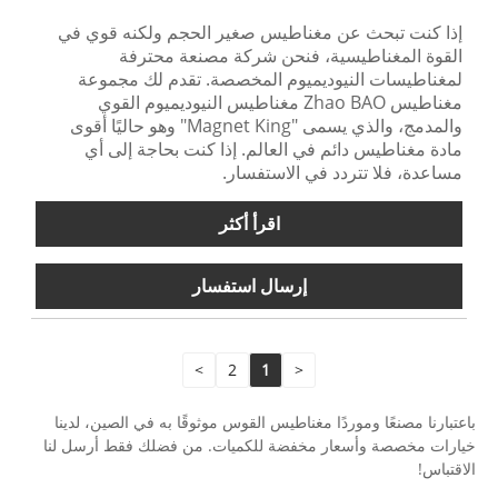
إذا كنت تبحث عن مغناطيس صغير الحجم ولكنه قوي في
القوة المغناطيسية، فنحن شركة مصنعة محترفة
لمغناطيسات النيوديميوم المخصصة. تقدم لك مجموعة
مغناطيس Zhao BAO مغناطيس النيوديميوم القوي
والمدمج، والذي يسمى "Magnet King" وهو حاليًا أقوى
مادة مغناطيس دائم في العالم. إذا كنت بحاجة إلى أي
مساعدة، فلا تتردد في الاستفسار.
اقرأ أكثر
إرسال استفسار
>
2
1
<
باعتبارنا مصنعًا وموردًا مغناطيس القوس موثوقًا به في الصين، لدينا
خيارات مخصصة وأسعار مخفضة للكميات. من فضلك فقط أرسل لنا
الاقتباس!