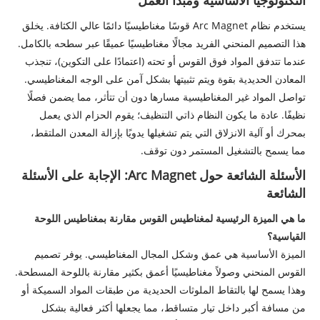
يستخدم نظام Arc Magnet قوسًا مغناطيسيًا دائمًا عالي الكثافة. يخلق
هذا التصميم المنحني الفريد مجالًا مغناطيسيًا عميقًا عبر سطحه بالكامل.
عندما تتدفق المواد فوق القوس أو تحته (اعتمادًا على التكوين)، تنجذب
المعادن الحديدية بقوة ويتم تثبيتها بشكل آمن على الوجه المغناطيسي.
تواصل المواد غير المغناطيسية مسارها دون أن تتأثر، مما يضمن فصلًا
نظيفًا. عادة ما يكون النظام ذاتي التنظيف؛ يقوم الحزام الذي يعمل
بمحرك أو آلية الانزلاق التي يتم تشغيلها يدويًا بإزالة المعدن الملتقط،
مما يسمح بالتشغيل المستمر دون توقف.
الأسئلة الشائعة حول Arc Magnet: الإجابة على الأسئلة
الشائعة
ما هي الميزة الرئيسية لمغناطيس القوس مقارنة بمغناطيس اللوحة
القياسية؟
الميزة الأساسية هي عمق وشكل المجال المغناطيسي. يوفر تصميم
القوس المنحني وصولاً مغناطيسيًا أعمق بكثير مقارنة باللوحة المسطحة.
وهذا يسمح لها بالتقاط الملوثات الحديدية من طبقات المواد السميكة أو
من مسافة أكبر داخل تيار متساقط، مما يجعلها أكثر فعالية بشكل