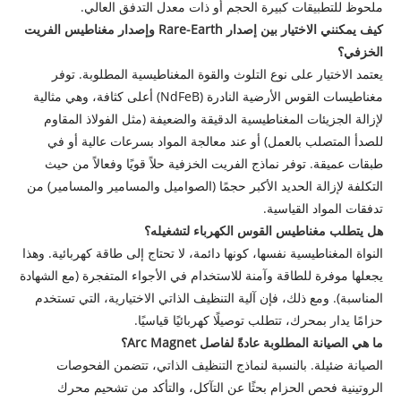
ملحوظ للتطبيقات كبيرة الحجم أو ذات معدل التدفق العالي.
كيف يمكنني الاختيار بين إصدار Rare-Earth وإصدار مغناطيس الفريت
الخزفي؟
يعتمد الاختيار على نوع التلوث والقوة المغناطيسية المطلوبة. توفر
مغناطيسات القوس الأرضية النادرة (NdFeB) أعلى كثافة، وهي مثالية
لإزالة الجزيئات المغناطيسية الدقيقة والضعيفة (مثل الفولاذ المقاوم
للصدأ المتصلب بالعمل) أو عند معالجة المواد بسرعات عالية أو في
طبقات عميقة. توفر نماذج الفريت الخزفية حلاً قويًا وفعالاً من حيث
التكلفة لإزالة الحديد الأكبر حجمًا (الصواميل والمسامير والمسامير) من
تدفقات المواد القياسية.
هل يتطلب مغناطيس القوس الكهرباء لتشغيله؟
النواة المغناطيسية نفسها، كونها دائمة، لا تحتاج إلى طاقة كهربائية. وهذا
يجعلها موفرة للطاقة وآمنة للاستخدام في الأجواء المتفجرة (مع الشهادة
المناسبة). ومع ذلك، فإن آلية التنظيف الذاتي الاختيارية، التي تستخدم
حزامًا يدار بمحرك، تتطلب توصيلًا كهربائيًا قياسيًا.
ما هي الصيانة المطلوبة عادةً لفاصل Arc Magnet؟
الصيانة ضئيلة. بالنسبة لنماذج التنظيف الذاتي، تتضمن الفحوصات
الروتينية فحص الحزام بحثًا عن التآكل، والتأكد من تشحيم محرك