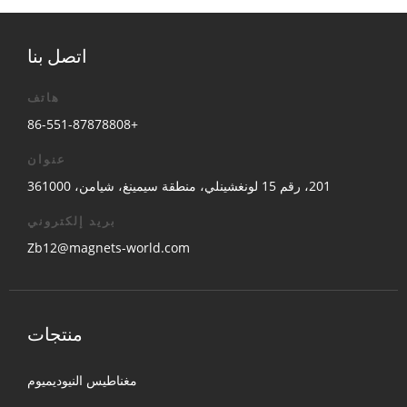
اتصل بنا
هاتف
+86-551-87878808
عنوان
201، رقم 15 لونغشينلي، منطقة سيمينغ، شيامن، 361000
بريد إلكتروني
Zb12@magnets-world.com
منتجات
مغناطيس النيوديميوم