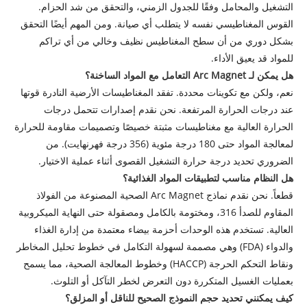
التشغيل والمحامل وفقًا للجدول الزمني، والتحقق من شد الحزام.
القوس المغناطيسي نفسه لا يتطلب أي صيانة. ومن المهم أيضًا التحقق
بشكل دوري من أن سطح المغناطيس نظيف وخالي من أي تراكم
للمواد قد يعيق الأداء.
هل يمكن لـ Arc Magnet التعامل مع المواد الساخنة؟
نعم، ولكن مع تكوينات محددة. تفقد المغناطيسات الأرضية النادرة قوتها
عند درجات الحرارة المرتفعة. نحن نقدم إصدارات تتحمل درجات
الحرارة العالية مع مغناطيسات مثبتة خصيصًا وتصميمات مقاومة للحرارة
لمعالجة المواد حتى 180 درجة مئوية (356 درجة فهرنهايت). من
الضروري تحديد درجة حرارة التشغيل القصوى أثناء عملية الاختيار.
هل النظام مناسب لتطبيقات المواد الغذائية؟
قطعاً. نحن نقدم نماذج Arc Magnet الصحية المصنوعة من الفولاذ
المقاوم للصدأ 316، ومختومة بالكامل ومصقولة حتى النهاية الميكروبية
العالية. تستخدم هذه الوحدات أحزمة بيضاء معتمدة من إدارة الغذاء
والدواء (FDA) وهي مصممة لسهولة التكامل في خطوط تحليل المخاطر
ونقاط التحكم الحرجة (HACCP) وخطوط المعالجة الصحية، مما يسمح
بعمليات الغسيل المتكررة دون التعرض لخطر التآكل أو التلوث.
كيف يمكنني تحديد حجم النموذج الصحيح للناقل أو المزلق؟