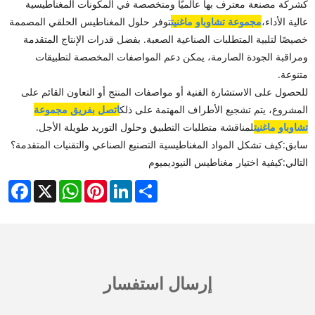
كشركة مصنعة معترف بها عالميًا ومتخصصة في المكونات المغناطيسية
عالية الأداء،
مجموعة تشاوباو ماغنيت
توفر حلول المغناطيس الحلقي المصممة
خصيصًا لتلبية المتطلبات الصناعية الصعبة. بفضل قدرات الإنتاج المتقدمة
ومراقبة الجودة الصارمة، يمكن دعم المواصفات المخصصة لتطبيقات
متنوعة.
للحصول على الاستشارة الفنية أو مواصفات المنتج أو التعاون القائم على
المشروع، يتم تشجيع الأطراف المهتمة على ذلك
اتصل بفريق مجموعة
تشاوباو ماغنيت
لمناقشة متطلبات التطبيق وحلول التوريد طويلة الأجل.
سابق:
كيف تشكل المواد المغناطيسية التصنيع الصناعي والتقنيات المتقدمة؟
التالي:
كيفية اختيار مغناطيس النيوديميوم
cebook
WhatsApp
X
Pinterest
LinkedIn
Share
إرسال استفسار