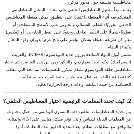
مغناطيسية متسقة حول محور مركزي.
يعتمد مبدأ تشغيل المغناطيس الحلقي على محاذاة المجال المغناطيسي
المتحكم فيه أثناء المغنطة. اعتمادًا على التطبيق، يمكن مغنطة المغناطيس
الحلقي محوريًا (القطب الشمالي والجنوبي على الأسطح المسطحة) أو
قطريًا (شمالًا على القطر الداخلي وجنوبًا على القطر الخارجي، أو العكس).
تؤثر كل طريقة مغنطة بشكل مباشر على ناتج عزم الدوران وقوة المجال
وكفاءة النظام.
تشمل أنواع المواد الشائعة بورون حديد النيوديميوم (NdFeB)، والفريت
(السيراميك)، وكوبالت السماريوم، والنيكو. ومن بين هذه العناصر، يتم اختيار
مغناطيس حلقة النيوديميوم بشكل متكرر للتصميمات المدمجة التي تتطلب
كثافة طاقة عالية، بينما تظل مغناطيس حلقة الفريت مفضلة للبيئات
الحساسة من حيث التكلفة أو ذات درجة الحرارة العالية.
2. كيف تحدد المعلمات الرئيسية اختيار المغناطيس الحلقي؟
يتم تحديد المغناطيسات الحلقية ذات المستوى الهندسي من خلال مجموعة
من المعلمات القابلة للقياس والتي تؤثر بشكل مباشر على الأداء والمتانة
والتوافق مع متطلبات النظام. يعد التحديد الدقيق لهذه المعلمات أمرًا
ضروريًا لضمان التشغيل الموثوق به على المدى الطويل.