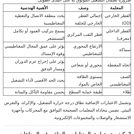
المعلمة
وصف
الأهمية الهندسية
القطر الخارجي
إجمالي القطر
يحدد منطقة الاتصال والتغطية
(OD)
الخارجي للحلقة
المغناطيسية
القطر الداخلي
يسمح بتركيب العمود أو تكامل
قطر الثقب المركزي
(معرف)
المستشعر
الارتفاع المحوري
يؤثر على عمق المجال المغناطيسي
سماكة
للمغناطيس
وقوة الإمساك
يؤثر على إخراج عزم الدوران
اتجاه المغنطة
محوري أو شعاعي
ومسار التدفق
الصف
مستوى الطاقة
يحدد الحد الأقصى لأداء التشغيل
المغناطيسي
الخاص بالمواد
طلاء
طبقة حماية السطح
يحسن مقاومة التآكل والمتانة
وتشمل الاعتبارات الإضافية نطاق درجة حرارة التشغيل، والإكراه، والتعرض
البيئي. تضمن محاذاة المعلمات الصحيحة التوافق مع المحركات وأجهزة
الاستشعار والوصلات والمجموعات الإلكترونية.