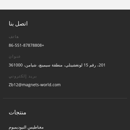
اتصل بنا
هاتف
+86-551-87878808
عنوان
201، رقم 15 لونغشينلي، منطقة سيمينغ، شيامن، 361000
بريد إلكتروني
Zb12@magnets-world.com
منتجات
مغناطيس النيوديميوم