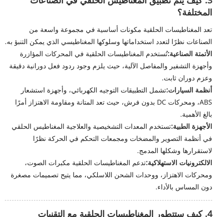
3. كيف يتم تطبيق المغناطيس الحلقي في الصناعات
المختلفة؟
تعد المغناطيسات الحلقية مكونات أساسية في مجموعة واسعة من
الصناعات نظرًا لتعدد استخداماتها وسلوكها المغناطيسي الذي يمكن التنبؤ به.
الأتمتة الصناعية:
تُستخدم المغناطيسات الحلقية في المحركات المؤازرة
وأجهزة التشفير والمفاصل الآلية، حيث يلزم وجود ردود فعل دورانية دقيقة
وعزم دوران ثابت.
أنظمة السيارات:
تشمل التطبيقات التوجيه الكهربائي، وأجهزة استشعار
ABS، ومحركات DC بدون فرش، حيث تعد المتانة ومقاومة الاهتزاز أمرًا
بالغ الأهمية.
الأجهزة الطبية:
تستخدم المعدات التشخيصية والعلاجية المغناطيس الحلقي
في أنظمة التصوير والمضخات ومجمعات التحكم في الحركة نظرًا
لاستقرارها وشكلها المدمج.
الالكترونيات الاستهلاكية:
تدعم المغناطيسات الحلقية مكبرات الصوت،
ومحركات الاهتزاز، ووحدات الشحن اللاسلكي، مما يتيح تصميمات مصغرة
دون المساس بالأداء.
4. كيف ستتطور المغناطيسات الحلقية مع التقنيات