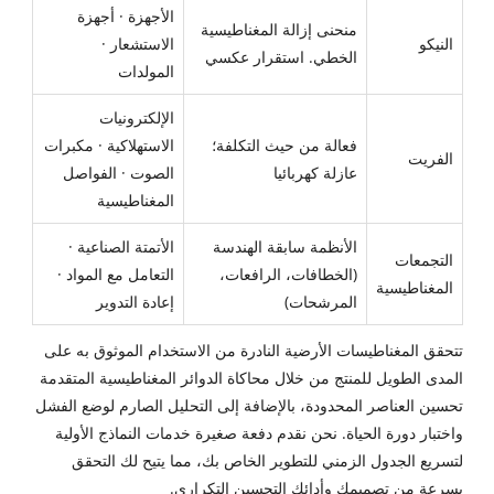
الأجهزة · أجهزة
منحنى إزالة المغناطيسية
النيكو
الاستشعار ·
الخطي. استقرار عكسي
المولدات
الإلكترونيات
فعالة من حيث التكلفة؛
الاستهلاكية · مكبرات
الفريت
عازلة كهربائيا
الصوت · الفواصل
المغناطيسية
الأنظمة سابقة الهندسة
الأتمتة الصناعية ·
التجمعات
(الخطافات، الرافعات،
التعامل مع المواد ·
المغناطيسية
المرشحات)
إعادة التدوير
تتحقق المغناطيسات الأرضية النادرة من الاستخدام الموثوق به على
المدى الطويل للمنتج من خلال محاكاة الدوائر المغناطيسية المتقدمة
تحسين العناصر المحدودة، بالإضافة إلى التحليل الصارم لوضع الفشل
واختبار دورة الحياة. نحن نقدم دفعة صغيرة خدمات النماذج الأولية
لتسريع الجدول الزمني للتطوير الخاص بك، مما يتيح لك التحقق
بسرعة من تصميمك وأدائك التحسين التكراري.