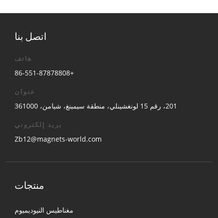
اتصل بنا
هاتف
+86-551-87878808
عنوان
201، رقم 15 لونغشينلي، منطقة سيمينغ، شيامن، 361000
بريد إلكتروني
Zb12@magnets-world.com
منتجات
مغناطيس النيوديميوم