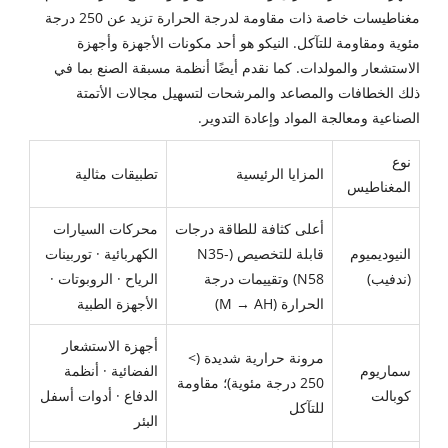
مغناطيسات خاصة ذات مقاومة لدرجة الحرارة تزيد عن 250 درجة
مئوية ومقاومة للتآكل. النيكو هو أحد مكونات الأجهزة وأجهزة
الاستشعار والمولدات. كما نقدم أيضًا أنظمة مسبقة الصنع بما في
ذلك الخطافات والمصاعد والمرشحات لتسهيل مجالات الأتمتة
الصناعية ومعالجة المواد وإعادة التدوير.
نوع
المزايا الرئيسية
تطبيقات مثالية
المغناطيس
أعلى كثافة للطاقة درجات
محركات السيارات
النيوديميوم
قابلة للتخصيص (N35-
الكهربائية · توربينات
(ندفيب)
N58) وتقييمات درجة
الرياح · الروبوتات ·
الحرارة (M → AH)
الأجهزة الطبية
أجهزة الاستشعار
مرونة حرارية شديدة (>
سماريوم
الفضائية · أنظمة
250 درجة مئوية)؛ مقاومة
كوبالت
الدفاع · أدوات أسفل
للتآكل
البئر