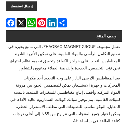
إرسال استفسار
acebook
WhatsApp
X
Pinterest
LinkedIn
Share
وصف المنتج
تعمل مجموعة ZHAOBAO MAGNET GROUP، التي تتمتع بخبرة في
تصنيع التكامل الرأسي والمواد العلمية، على تمكين الأتربة النادرة
المغناطيس للتغلب على حواجز الكفاءة وتحقيق تصميم نظام اختراق.
نحن نؤيد التخصيص. الجديدة والقديمة العملاء مدعوون للتشاور.
يعد المغناطيس الأرضي النادر على وجه التحديد أحد مكونات
المحركات وأجهزة الاستشعار. يمكن للمصممين الجمع بين مرونة
المواد المركبة وأقصى إنتاج مغناطيسي للمتغيرات الملبدة. بالنسبة
للبيئات القاسية، يتم توفير سبائك كوبالت السماريوم عالية الأداء. في
المقابل، النيكو مناسب للتطبيقات التي تتطلب الاستقرار الخطي.
يمكن اختيار جميع المنتجات التي تتراوح من N35 إلى أعلى درجات
كثافة الطاقة في سلسلة AH.