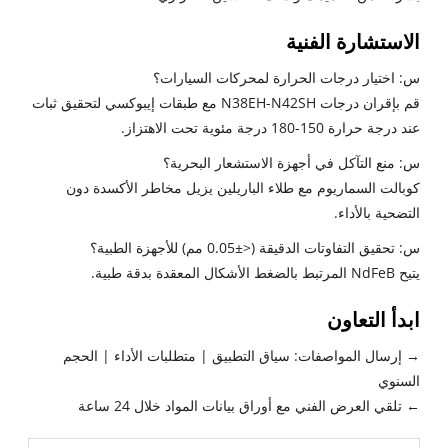
الاستشارة الفنية
س: اختيار درجات الحرارة لمحركات السيارات؟
قم بإقران درجات N38EH-N42SH مع طبقات إيبوكسي لتحقيق ثبات
عند درجة حرارة 150-180 درجة مئوية تحت الاهتزاز.
س: منع التآكل في أجهزة الاستشعار البحرية؟
كوبالت السماريوم مع طلاء الباريلين يزيل مخاطر الأكسدة دون
التضحية بالأداء.
س: تحقيق التفاوتات الدقيقة (<±0.05 مم) للأجهزة الطبية؟
يتيح NdFeB المرتبط بالضغط الأشكال المعقدة بدقة طبية.
ابدأ التعاون
→ إرسال المواصفات: سياق التطبيق | متطلبات الأداء | الحجم
السنوي
← تلقي العرض الفني مع أوراق بيانات المواد خلال 24 ساعة