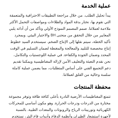
عملية الخدمة
يبدأ تحليل الطلب. من خلال مراجعة التطبيقات الاحترافية والمتعمقة
التي نقوم بها، نختار بدقة المواد والطلاءات ومواصفات التحمل الأكثر
ملاءمة لعملائنا. صمم المصمم النموذج الأولي وتأكد من أن أدائه يلبي
المعايير من خلال التحقق من منحنى BH والاختبار البيئي. وبمجرد
تأكيد الخطة، سيتم نقلها إلى الإنتاج الضخم. سيستخدم السيد خطوط
إنتاج مخصصة للتلبيد والمعالجة والمغنطة لضمان التسليم في الوقت
المحدد وضمان الجودة والكفاءة. في عملية اللوجستيات والتكامل،
نحن نقدم التعبئة والتغليف الآمن لإزالة المغناطيسية ويمكننا تقديم
دعم التجميع الفني على أساس المتطلبات، مما يضمن عملية كاملة
سلسة وخالية من القلق لعملائنا.
محفظة المنتجات
تتمتع المغناطيسات الأرضية النادرة بأعلى كثافة طاقة وتوفر مجموعة
مختارة من الدرجات ودرجات الحرارة. وهو مكون أساسي للمحركات
الكهربائية وتوربينات الرياح والروبوتات والمعدات الطبية. بالنسبة
لأجهزة استشعار الطيران وأنظمة الدفاع وأدوات قاع البئر، نستخدم